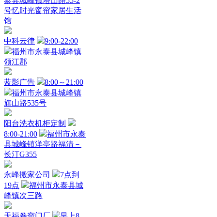
泰县城峰镇塔山路55-2
号忆时光窗帘家居生活
馆
中科云律
9:00-22:00
福州市永泰县城峰镇
领江郡
蓝影广告
8:00～21:00
福州市永泰县城峰镇
旗山路535号
阳台洗衣机柜定制
8:00-21:00
福州市永泰
县城峰镇洋亭路福清－
长汀G355
永峰搬家公司
7点到
19点
福州市永泰县城
峰镇次三路
天福卷帘门厂
早上8