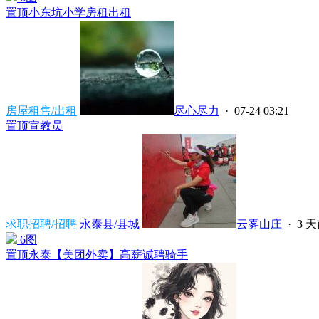
置顶
小东坑小学房租出租
房屋租售/出租
尽心尽力
· 07-24 03:21
置顶
宣教员
求职招聘/招聘
永泰县/县城
云雾山庄
·
3 
6图
置顶
永泰【美团外卖】高薪诚聘骑手