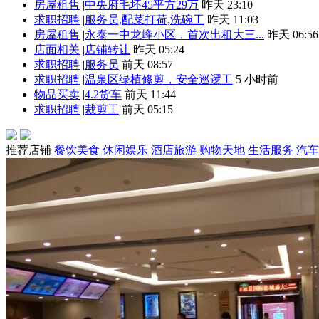
房屋租售
|
中央府毛坯45平方29万
昨天 23:10
求职招聘
|
服务员,配菜打荷,洗碗工
昨天 11:03
房屋租售
|
永泰一中龙峰小区，首次出租大三...
昨天 06:56
店面相关
|
店铺转让
昨天 05:24
求职招聘
|
服务员
前天 08:57
求职招聘
|
温泉区绿植修剪，安全巡逻工
5 小时前
物品买卖
|
4.2货车
前天 11:44
求职招聘
|
裁剪工
前天 05:15
推荐店铺
餐饮美食
休闲娱乐
酒店旅游
购物天地
生活服务
汽车