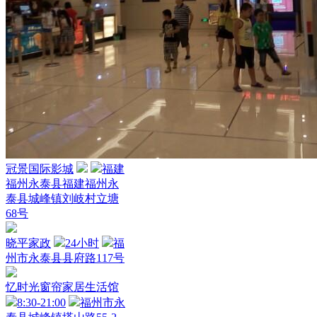
冠景国际影城
福建
福州永泰县福建福州永
泰县城峰镇刘岐村立塘
68号
晓平家政
24小时
福
州市永泰县县府路117号
忆时光窗帘家居生活馆
8:30-21:00
福州市永