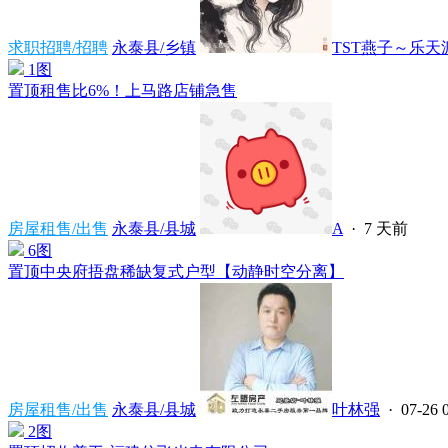
求职招聘/招聘
永泰县/乡镇
TST燕子～乐天派
1图
置顶
租售比6%！上马路店铺急售
房屋租售/出售
永泰县/县城
A
·
7 天前
6图
置顶
中央府捂盘稀缺复式户型【动静时空分离】
房屋租售/出售
永泰县/县城
叶林强
· 07-26 
2图