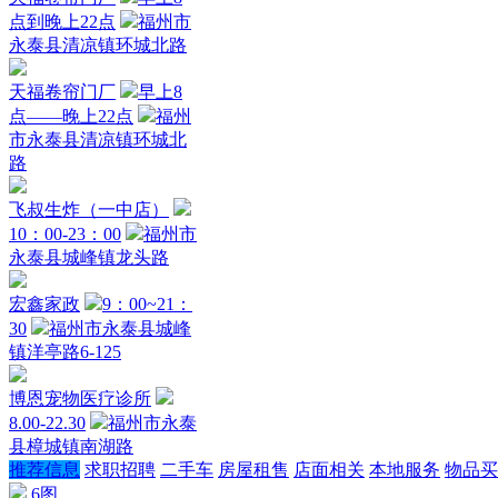
点到晚上22点
福州市
永泰县清凉镇环城北路
天福卷帘门厂
早上8
点——晚上22点
福州
市永泰县清凉镇环城北
路
飞叔生炸（一中店）
10：00-23：00
福州市
永泰县城峰镇龙头路
宏鑫家政
9：00~21：
30
福州市永泰县城峰
镇洋亭路6-125
博恩宠物医疗诊所
8.00-22.30
福州市永泰
县樟城镇南湖路
推荐信息
求职招聘
二手车
房屋租售
店面相关
本地服务
物品买
6图