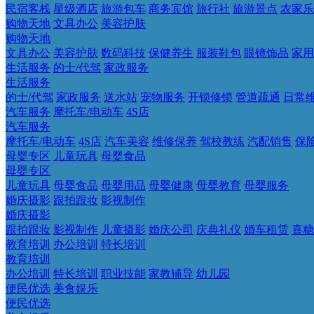
民宿客栈
星级酒店
旅游包车
商务宾馆
旅行社
旅游景点
农家乐
购物天地
文具办公
美容护肤
购物天地
文具办公
美容护肤
数码科技
保健养生
服装鞋包
眼镜饰品
家用
生活服务
的士/代驾
家政服务
生活服务
的士/代驾
家政服务
送水站
宠物服务
开锁修锁
管道疏通
日常
汽车服务
摩托车/电动车
4S店
汽车服务
摩托车/电动车
4S店
汽车美容
维修保养
驾校教练
汽配销售
保
母婴专区
儿童玩具
母婴食品
母婴专区
儿童玩具
母婴食品
母婴用品
母婴健康
母婴教育
母婴服务
婚庆摄影
跟拍跟妆
影视制作
婚庆摄影
跟拍跟妆
影视制作
儿童摄影
婚庆公司
庆典礼仪
婚车租赁
喜糖
教育培训
办公培训
特长培训
教育培训
办公培训
特长培训
职业技能
家教辅导
幼儿园
便民优选
美食娱乐
便民优选