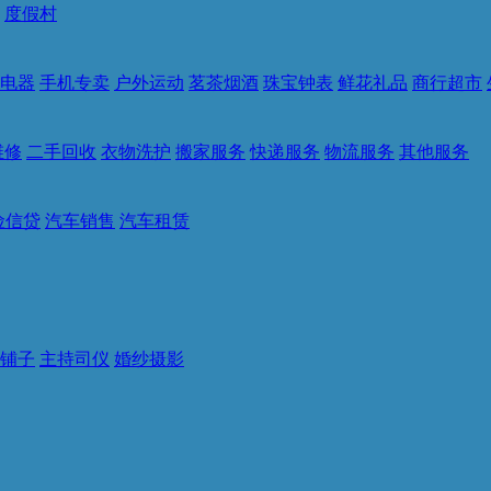
度假村
电器
手机专卖
户外运动
茗茶烟酒
珠宝钟表
鲜花礼品
商行超市
维修
二手回收
衣物洗护
搬家服务
快递服务
物流服务
其他服务
险信贷
汽车销售
汽车租赁
铺子
主持司仪
婚纱摄影