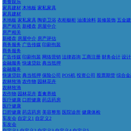
美食娱乐
家具建材
木地板
家私家具
家具建材
木地板
家私家具
陶瓷卫浴
衣柜橱柜
油漆涂料
装修装饰
五金建
房产相关
新楼盘
房屋中介
房产相关
新楼盘
房屋中介
房产评估
商务服务
广告传媒
印刷包装
商务服务
广告传媒
印刷包装
网络营销
法律咨询
工商注册
财务会计
设计
金融服务
快速贷款
典当抵押
金融服务
快速贷款
典当抵押
保险公司
POS机
投资公司
股票期货
综合金
农林牧渔
农作物
园林花卉
农林牧渔
农作物
园林花卉
畜禽养殖
医疗健康
口腔健康
药店药房
医疗健康
口腔健康
药店药房
美容整形
医院诊所
健康体检
车友会
自定义1
自定义2
车友会
自定义1
自定义2
自定义3
自定义4
自定义5