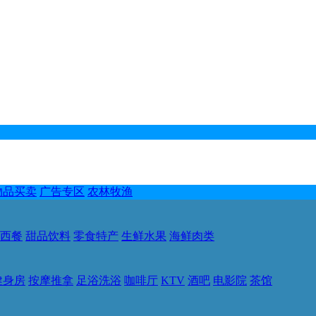
物品买卖
广告专区
农林牧渔
西餐
甜品饮料
零食特产
生鲜水果
海鲜肉类
健身房
按摩推拿
足浴洗浴
咖啡厅
KTV
酒吧
电影院
茶馆