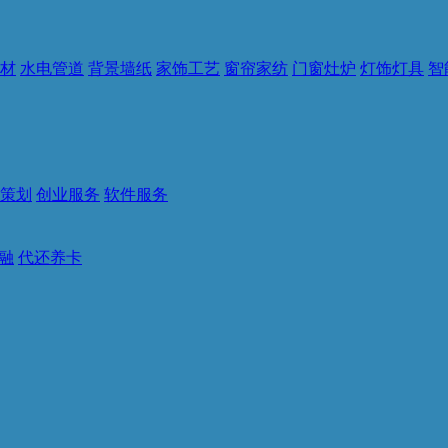
材
水电管道
背景墙纸
家饰工艺
窗帘家纺
门窗灶炉
灯饰灯具
智
策划
创业服务
软件服务
融
代还养卡