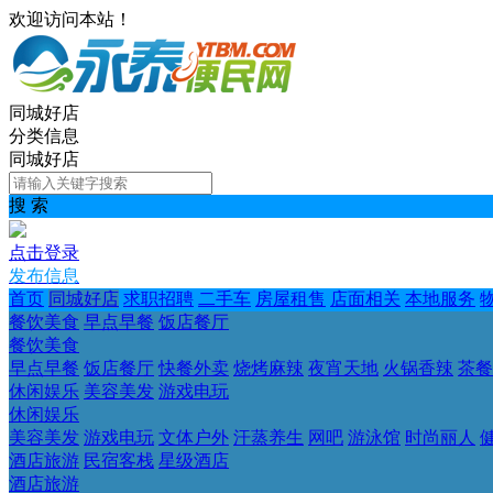
欢迎访问本站！
同城好店
分类信息
同城好店
搜 索
点击登录
发布信息
首页
同城好店
求职招聘
二手车
房屋租售
店面相关
本地服务
餐饮美食
早点早餐
饭店餐厅
餐饮美食
早点早餐
饭店餐厅
快餐外卖
烧烤麻辣
夜宵天地
火锅香辣
茶餐
休闲娱乐
美容美发
游戏电玩
休闲娱乐
美容美发
游戏电玩
文体户外
汗蒸养生
网吧
游泳馆
时尚丽人
酒店旅游
民宿客栈
星级酒店
酒店旅游