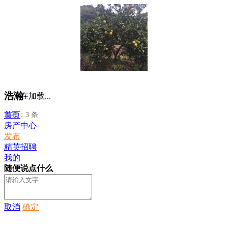
浩瀚
正在加载...
首页
发布：3 条
房产中心
发布
精英招聘
我的
随便说点什么
取消
确定