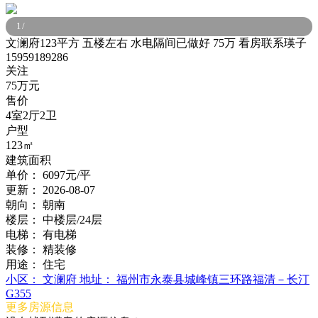
1
/
文澜府123平方 五楼左右 水电隔间已做好 75万 看房联系瑛子
15959189286
关注
75万元
售价
4室2厅2卫
户型
123㎡
建筑面积
单价：
6097元/平
更新：
2026-08-07
朝向：
朝南
楼层：
中楼层/24层
电梯：
有电梯
装修：
精装修
用途：
住宅
小区：
文澜府
地址：
福州市永泰县城峰镇三环路福清－长汀
G355
更多房源信息