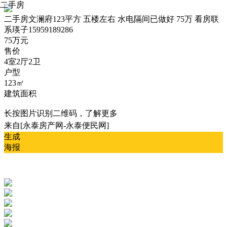
二手房
二手房
文澜府123平方 五楼左右 水电隔间已做好 75万 看房联
系瑛子15959189286
75万元
售价
4室2厅2卫
户型
123㎡
建筑面积
长按图片识别二维码，了解更多
来自[永泰房产网-永泰便民网]
生成
海报