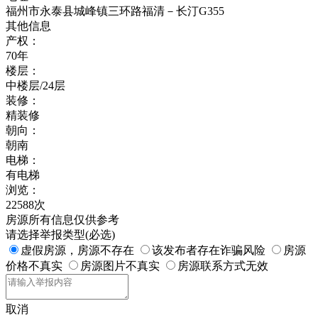
福州市永泰县城峰镇三环路福清－长汀G355
其他信息
产权：
70年
楼层：
中楼层/24层
装修：
精装修
朝向：
朝南
电梯：
有电梯
浏览：
22588次
房源所有信息仅供参考
请选择举报类型(必选)
虚假房源，房源不存在
该发布者存在诈骗风险
房源
价格不真实
房源图片不真实
房源联系方式无效
取消