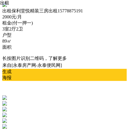
出租
出租
保利堂悦精装三房出租15778875191
2000元/月
租金(付一押一)
3室2厅2卫
户型
89㎡
面积
长按图片识别二维码，了解更多
来自[永泰房产网-永泰便民网]
生成
海报