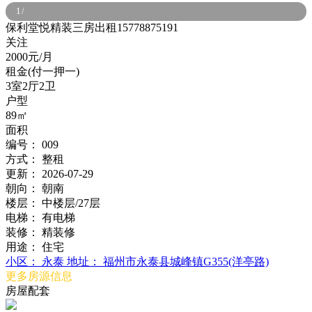
1
/
保利堂悦精装三房出租15778875191
关注
2000元/月
租金(付一押一)
3室2厅2卫
户型
89㎡
面积
编号：
009
方式：
整租
更新：
2026-07-29
朝向：
朝南
楼层：
中楼层/27层
电梯：
有电梯
装修：
精装修
用途：
住宅
小区：
永泰
地址：
福州市永泰县城峰镇G355(洋亭路)
更多房源信息
房屋配套