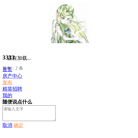
3333
正在加载...
发布：2 条
首页
房产中心
发布
精英招聘
我的
随便说点什么
取消
确定