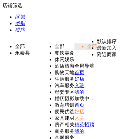
店铺筛选
区域
类别
排序
默认排序
全部
全部
全部
最新加入
永泰县
餐饮美食
附近商家
休闲娱乐
酒店旅游
全局导航
购物天地
首页
生活服务
好店
汽车服务
入驻
母婴专区
我的
婚庆摄影
加载中...
教育培训
首页
便民优选
好店
家具建材
入驻
房产相关
精英招聘
商务服务
我的
金融服务