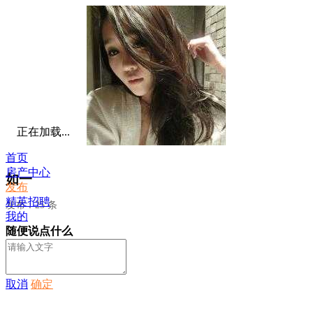
正在加载...
首页
房产中心
如一
发布
精英招聘
发布：25 条
我的
随便说点什么
取消
确定