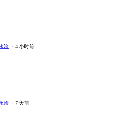
永淦
·
4 小时前
永淦
·
7 天前