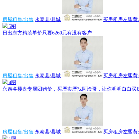
房屋租售/出售
永泰县/县城
买房租房左盟黄
5图
日出东方精装单价只要6260元有没有客户
房屋租售/出售
永泰县/县城
买房租房左盟黄
4图
永泰各楼盘专属团购价，买厝卖厝找阿淦哥，让你明明白白买房不后
房屋租售/出售
永泰县/县城
买房租房左盟黄
1图