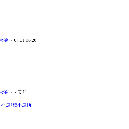
永淦
· 07-31 06:20
永淦
·
7 天前
不是1楼不是顶...