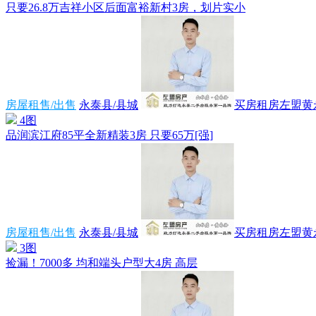
只要26.8万吉祥小区后面富裕新村3房，划片实小
房屋租售/出售
永泰县/县城
买房租房左盟黄
4图
品润滨江府85平全新精装3房 只要65万[强]
房屋租售/出售
永泰县/县城
买房租房左盟黄
3图
捡漏！7000多 均和端头户型大4房 高层