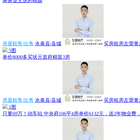
谢谢业主送的锦旗
房屋租售/出售
永泰县/县城
买房租房左盟黄
5图
单价8000多买状元首府精装3房
房屋租售/出售
永泰县/县城
买房租房左盟黄
1图
只要69万！动车站 中央府106平4房单价6132元，送2年物业费，