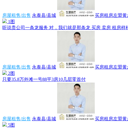
房屋租售/出售
永泰县/县城
买房租房左盟黄
1图
听说贵公司一条龙服务 对，我们就是那条龙 买房 卖房 租房样样在
房屋租售/出售
永泰县/县城
买房租房左盟黄
2图
只要35.8万外滩一号88平3房10几层零首付
房屋租售/出售
永泰县/县城
买房租房左盟黄
5图