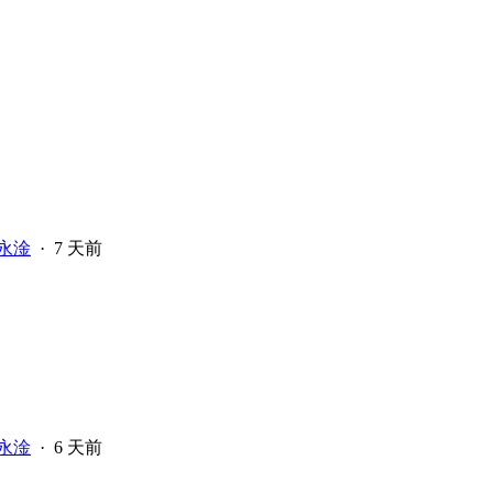
永淦
·
7 天前
永淦
·
6 天前