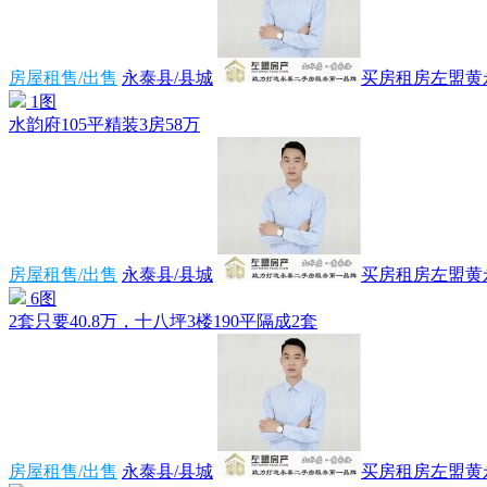
房屋租售/出售
永泰县/县城
买房租房左盟黄
1图
水韵府105平精装3房58万
房屋租售/出售
永泰县/县城
买房租房左盟黄
6图
2套只要40.8万，十八坪3楼190平隔成2套
房屋租售/出售
永泰县/县城
买房租房左盟黄