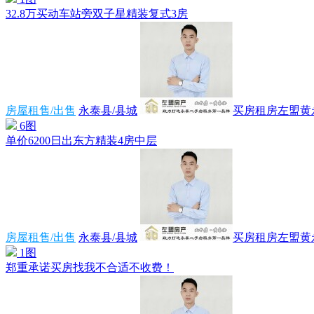
32.8万买动车站旁双子星精装复式3房
房屋租售/出售
永泰县/县城
买房租房左盟黄
6图
单价6200日出东方精装4房中层
房屋租售/出售
永泰县/县城
买房租房左盟黄
1图
郑重承诺买房找我不合适不收费！