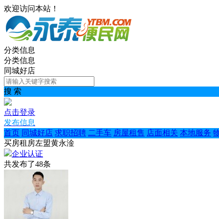
欢迎访问本站！
分类信息
分类信息
同城好店
搜 索
点击登录
发布信息
首页
同城好店
求职招聘
二手车
房屋租售
店面相关
本地服务
买房租房左盟黄永淦
企业认证
共发布了
48
条