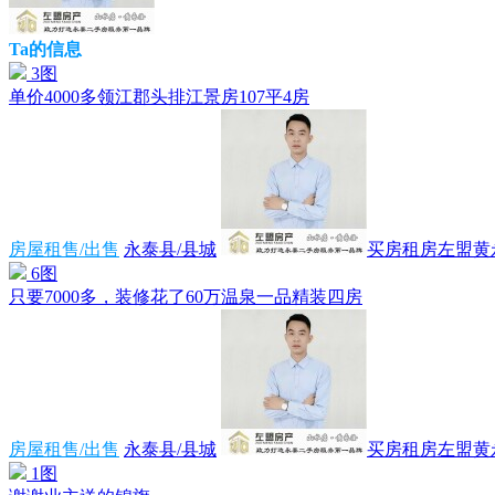
Ta的信息
3图
单价4000多领江郡头排江景房107平4房
房屋租售/出售
永泰县/县城
买房租房左盟黄
6图
只要7000多，装修花了60万温泉一品精装四房
房屋租售/出售
永泰县/县城
买房租房左盟黄
1图