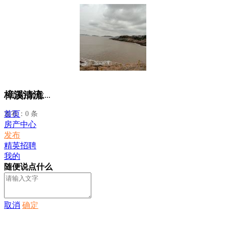
樟溪清流
正在加载...
首页
发布：0 条
房产中心
发布
精英招聘
我的
随便说点什么
取消
确定