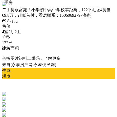
二手房
二手房
永富苑！小学初中高中学校零距离，122平毛坯4房售
69.8万，超低首付，看房联系：15060692797海燕
69.8万元
售价
4室2厅2卫
户型
122㎡
建筑面积
长按图片识别二维码，了解更多
来自[永泰房产网-永泰便民网]
生成
海报