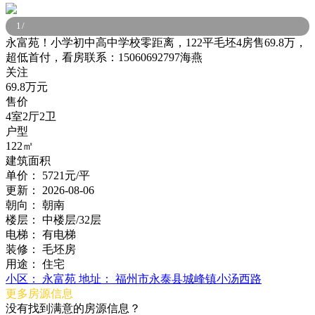
1
/
永富苑！小学初中高中学校零距离，122平毛坯4房售69.8万，
超低首付，看房联系：15060692797海燕
关注
69.8万元
售价
4室2厅2卫
户型
122㎡
建筑面积
单价：
5721元/平
更新：
2026-08-06
朝向：
朝南
楼层：
中楼层/32层
电梯：
有电梯
装修：
毛坯房
用途：
住宅
小区：
永富苑
地址：
福州市永泰县城峰镇小汤西路
更多房源信息
没有找到满意的房源信息？