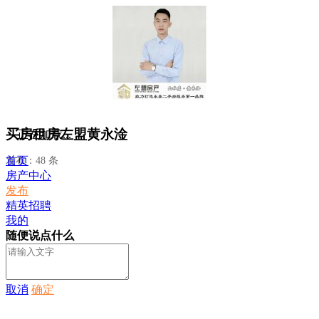
买房租房左盟黄永淦
正在加载...
首页
发布：48 条
房产中心
发布
精英招聘
我的
随便说点什么
取消
确定