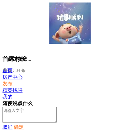
首席村长
正在加载...
首页
发布：34 条
房产中心
发布
精英招聘
我的
随便说点什么
取消
确定