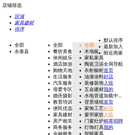
店铺筛选
区域
家具建材
排序
默认排序
全部
全部
全部
最新加入
永泰县
餐饮美食
木地板
附近商家
休闲娱乐
家私家具
酒店旅游
陶瓷卫浴
全局导航
购物天地
衣柜橱柜
首页
生活服务
油漆涂料
好店
汽车服务
装修装饰
入驻
母婴专区
五金建材
我的
婚庆摄影
水电管道
加载中...
教育培训
背景墙纸
首页
便民优选
家饰工艺
好店
家具建材
窗帘家纺
入驻
房产相关
门窗灶炉
精英招聘
商务服务
灯饰灯具
我的
金融服务
智能家具