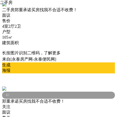
二手房
二手房
郑重承诺买房找我不合适不收费！
面议
售价
4室2厅2卫
户型
105㎡
建筑面积
长按图片识别二维码，了解更多
来自[永泰房产网-永泰便民网]
生成
海报
1
/
郑重承诺买房找我不合适不收费！
关注
面议