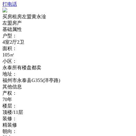
打电话
买房租房左盟黄永淦
左盟房产
基础属性
户型：
4室2厅2卫
面积：
105㎡
小区：
永泰所有楼盘都卖
地址：
福州市永泰县G355(洋亭路)
其他信息
产权：
70年
楼层：
顶楼/11层
装修：
精装修
朝向：