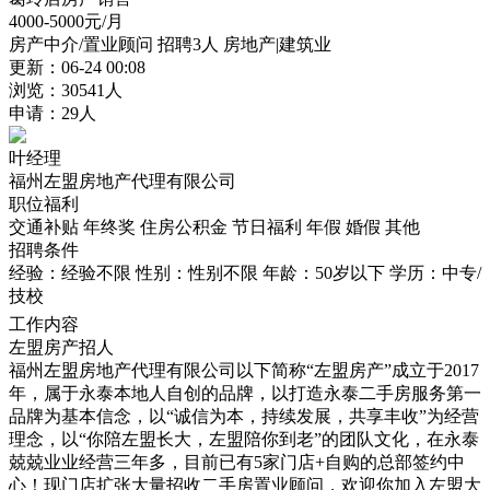
4000-5000
元/月
房产中介/置业顾问
招聘3人
房地产|建筑业
更新：06-24 00:08
浏览：30541人
申请：29人
叶经理
福州左盟房地产代理有限公司
职位福利
交通补贴
年终奖
住房公积金
节日福利
年假
婚假
其他
招聘条件
经验：经验不限
性别：性别不限
年龄：50岁以下
学历：中专/
技校
工作内容
左盟房产招人
福州左盟房地产代理有限公司以下简称“左盟房产”成立于2017
年，属于永泰本地人自创的品牌，以打造永泰二手房服务第一
品牌为基本信念，以“诚信为本，持续发展，共享丰收”为经营
理念，以“你陪左盟长大，左盟陪你到老”的团队文化，在永泰
兢兢业业经营三年多，目前已有5家门店+自购的总部签约中
心！现门店扩张大量招收二手房置业顾问，欢迎你加入左盟大