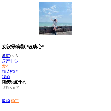
女汉子有颗*玻璃心*
正在加载...
首页
发布：0 条
房产中心
发布
精英招聘
我的
随便说点什么
取消
确定