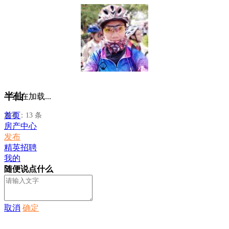
半仙
正在加载...
首页
发布：13 条
房产中心
发布
精英招聘
我的
随便说点什么
取消
确定