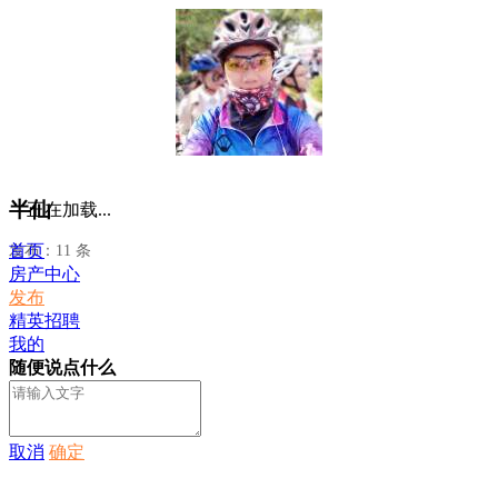
半仙
正在加载...
首页
发布：11 条
房产中心
发布
精英招聘
我的
随便说点什么
取消
确定