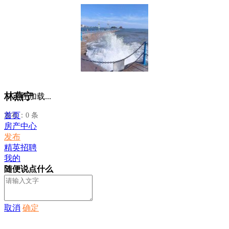
林燕宁
正在加载...
首页
发布：0 条
房产中心
发布
精英招聘
我的
随便说点什么
取消
确定