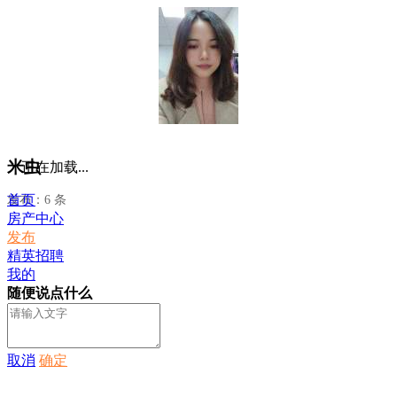
米虫
正在加载...
首页
发布：6 条
房产中心
发布
精英招聘
我的
随便说点什么
取消
确定