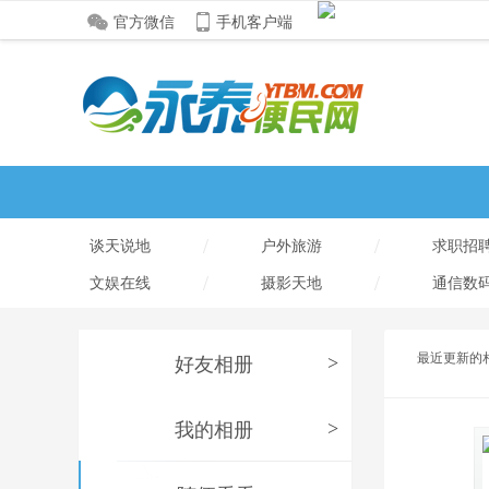
官方微信
手机客户端
/
/
谈天说地
户外旅游
求职招
/
/
文娱在线
摄影天地
通信数
最近更新的
好友相册
>
我的相册
>