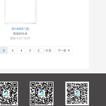
20140427
(5)
怒放的生命
更新 4-27 12:07
2
3
4
5
/ 5 页
下一页