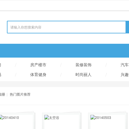
/
/
/
聘
房产楼市
装修装饰
汽车
/
/
/
码
体育健身
时尚丽人
兴趣
相册
|
热门图片推荐