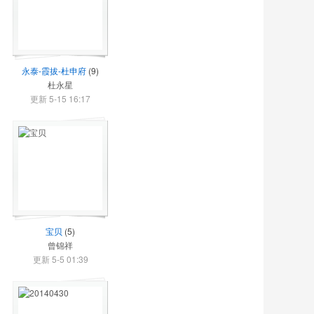
永泰-霞拔-杜申府
(9)
杜永星
更新 5-15 16:17
宝贝
(5)
曾锦祥
更新 5-5 01:39